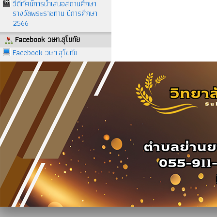
วีดีทัศน์การนำเสนอสถานศึกษา
รางวัลพระราชทาน ปีการศึกษา
2566
Facebook วษท.สุโขทัย
Facebook วษท.สุโขทัย