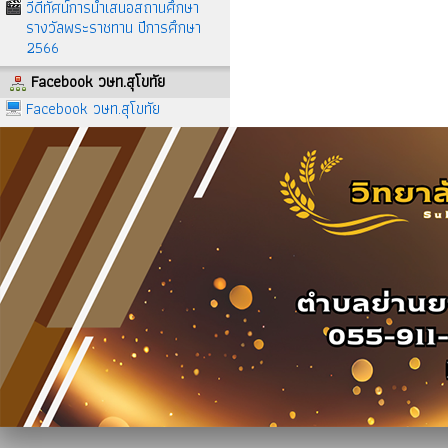
วีดีทัศน์การนำเสนอสถานศึกษา
รางวัลพระราชทาน ปีการศึกษา
2566
Facebook วษท.สุโขทัย
Facebook วษท.สุโขทัย