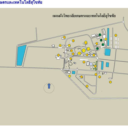
กษตรและเทคโนโลยีสุโขทัย