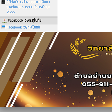
วีดีทัศน์การนำเสนอสถานศึกษา
รางวัลพระราชทาน ปีการศึกษา
2566
Facebook วษท.สุโขทัย
Facebook วษท.สุโขทัย