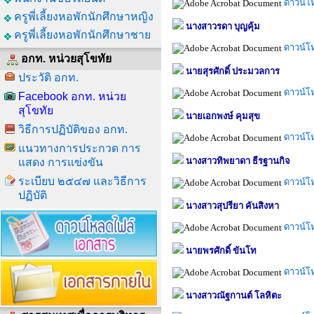
ดาวน์โ
ครูพี่เลี้ยงหอพักนักศึกษาหญิง
นางสาวรดา บุญคุ้ม
ครูพี่เลี้ยงหอพักนักศึกษาชาย
ดาวน์โ
อกท. หน่วยสุโขทัย
นายสุรศักดิ์ ประมวลการ
ประวัติ อกท.
ดาวน์โ
Facebook อกท. หน่วย
สุโขทัย
นายเอกพงษ์ คุมสุข
วิธีการปฏิบัติของ อกท.
ดาวน์โ
แนวทางการประกวด การ
นางสาวทิพยาดา ธีรฐานกิจ
แสดง การแข่งขัน
ระเบียบ ๒๕๔๗ และวิธีการ
ดาวน์โ
ปฏิบัติ
นางสาวสุปรียา คันสิงหา
ดาวน์โ
นายพรศักดิ์ ขันโท
ดาวน์โ
นางสาวณัฐกานต์ โลหิตะ