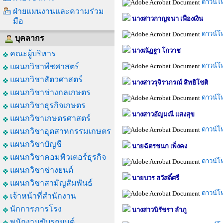
ดาวน์โ
ฝ่ายแผนงานและความร่วม
นางสาวกาญจนา เฟื่องเงิน
มือ
ดาวน์โ
บุคลากร
นางณัฏฐา โกวาช
คณะผู้บริหาร
ดาวน์โ
แผนกวิชาพืชศาสตร์
แผนกวิชาสัตวศาสตร์
นางสาวรุจิราภรณ์ สิทธิโชติ
แผนกวิชาช่างกลเกษตร
ดาวน์โ
แผนกวิชาธุรกิจเกษตร
นางสาวอัญมณี แสงสุข
แผนกวิชาเกษตรศาสตร์
ดาวน์โ
แผนกวิชาอุตสาหกรรมเกษตร
แผนกวิชาบัญชี
นายฉัตรชนก เพ็งคง
แผนกวิชาคอมพิวเตอร์ธุรกิจ
ดาวน์โ
แผนกวิชาช่างยนต์
นายบวร สวัสดิ์ศรี
แผนกวิชาสามัญสัมพันธ์
ดาวน์โ
เจ้าหน้าที่สำนักงาน
นักการภารโรง
นางสาวนิรัชรา ลำภู
พนักงานขับรถยนต์